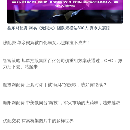
鑫东财配资 网易《无限大》团队规模达800人 真令人震惊
涨配资 单亲妈妈被白化病女儿照顾泣不成声！
智富策略 旭辉控股集团百亿公司债重组方案获通过，CFO：努
力活下去、站起来
魔投网配资 上观时评｜被“玩坏”的投喂，该如何继续？
顺阳网配资 中美俄同台“飚技”，军火市场的火药味，越来越浓
优配交易 探索桥架图片中的多样世界