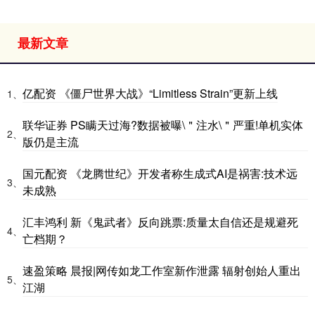
最新文章
亿配资 《僵尸世界大战》“Limitless Strain”更新上线
1、
联华证券 PS瞒天过海?数据被曝\＂注水\＂严重!单机实体
2、
版仍是主流
国元配资 《龙腾世纪》开发者称生成式AI是祸害:技术远
3、
未成熟
汇丰鸿利 新《鬼武者》反向跳票:质量太自信还是规避死
4、
亡档期？
速盈策略 晨报|网传如龙工作室新作泄露 辐射创始人重出
5、
江湖