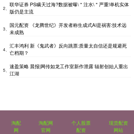
联华证券 PS瞒天过海?数据被曝\＂注水\＂严重!单机实体
2、
版仍是主流
国元配资 《龙腾世纪》开发者称生成式AI是祸害:技术远
3、
未成熟
汇丰鸿利 新《鬼武者》反向跳票:质量太自信还是规避死
4、
亡档期？
速盈策略 晨报|网传如龙工作室新作泄露 辐射创始人重出
5、
江湖
淘配
淘配网
个人股票
现货配资
网
官网
配资
网站