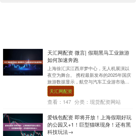
天汇网配资 微言| 假期黑马工业旅游
如何加速奔跑
上海徐汇滨江西岸梦中心，无人机展演以
夜空为舞台。 携程最新发布的2025年国庆
旅游数据显示，航空与汽车工业游市场关
注度占比超20%，重庆816核工厂、吉利汽
天汇网配资
车工....
查看：
147
分类：
现货配资网站
爱钱包配资 即将开放！上海假期好玩
的公园又+1！巨型猫咪现身！还有黑
科技玩法→