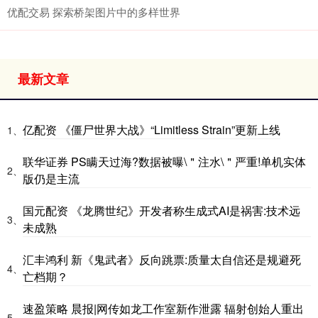
优配交易 探索桥架图片中的多样世界
最新文章
亿配资 《僵尸世界大战》“Limitless Strain”更新上线
1、
联华证券 PS瞒天过海?数据被曝\＂注水\＂严重!单机实体
2、
版仍是主流
国元配资 《龙腾世纪》开发者称生成式AI是祸害:技术远
3、
未成熟
汇丰鸿利 新《鬼武者》反向跳票:质量太自信还是规避死
4、
亡档期？
速盈策略 晨报|网传如龙工作室新作泄露 辐射创始人重出
5、