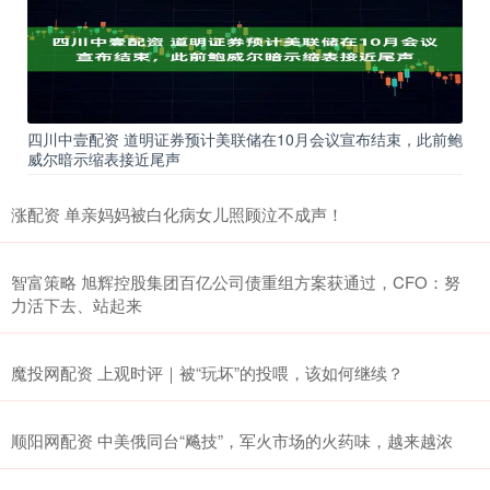
四川中壹配资 道明证券预计美联储在10月会议宣布结束，此前鲍
威尔暗示缩表接近尾声
涨配资 单亲妈妈被白化病女儿照顾泣不成声！
智富策略 旭辉控股集团百亿公司债重组方案获通过，CFO：努
力活下去、站起来
魔投网配资 上观时评｜被“玩坏”的投喂，该如何继续？
顺阳网配资 中美俄同台“飚技”，军火市场的火药味，越来越浓