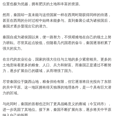
位置也极为优越，拥有肥沃的土地和丰富的资源。
然而，秦国却一直未能与这些国家一样在西周时期获得同样的待遇，
甚至在西周的分封过程中始终未能参与。直到秦襄公成为诸侯国后，
秦国才逐步显现出它的潜力。
秦国自成为诸侯国以来，便一路努力，不惧艰难地在自己的领土上努
力耕耘。尽管其起点较低，但随着几代国君的奋斗，秦国逐渐积累了
强大的实力。
在古代的农业社会，国家的强大往往与土地的多少紧密相关。更多的
土地意味着更多的粮食、人口、兵力和财富。而秦国正是通过不断努
力，逐步扩展自己的疆域，从而增强了国力。
尽管秦国位于陇西山地，粮食供给有限，但它逐渐将目光投向了东部
的关中平原。这一地区拥有得天独厚的地理条件，是一个具有巨大潜
力的区域。
与此同时，秦国的首都也迁到了更具战略意义的雍城（今宝鸡市），
进一步巩固了其地位。接下来，秦国不断扩展向东，逐步将关中平原
纳入自己的版图。