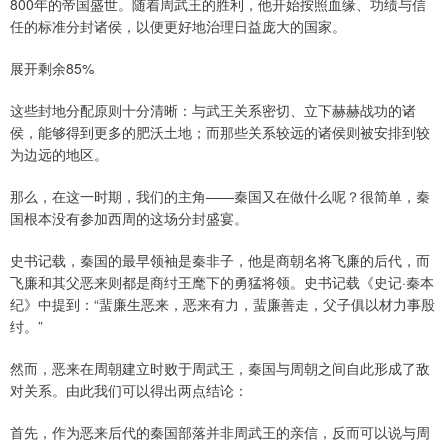
800年的帝国盛世。随着周武王的胜利，他开始按照血缘、功绩与信
任的标准分封诸侯，以便更好地治理日益庞大的国家。
展开剩余85%
这些封地分配原则十分清晰：与武王关系密切、立下赫赫战功的诸
侯，能够得到更多的肥沃土地；而那些关系较远的诸侯则被安排到较
为边远的地区。
那么，在这一时期，我们的主角——秦国又在做什么呢？很简单，秦
国根本没有参加西周的这场分封盛宴。
史书记载，秦国的最早领袖是秦非子，他是商朝名将飞廉的后代，而
飞廉和其父恶来则都是商纣王麾下的勇猛将领。史书记载《史记·秦本
纪》中提到：“蜚廉生恶来，恶来有力，蜚廉善走，父子俱以材力事殷
纣。”
然而，恶来在周朝建立时败于周武王，秦国与周朝之间自此形成了敌
对关系。由此我们可以得出两点结论：
首先，作为恶来后代的秦国部落并非周武王的亲信，反而可以说与周