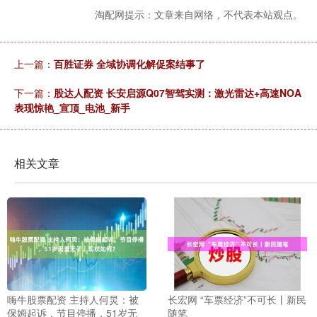
淘配网提示：文章来自网络，不代表本站观点。
上一篇：
百胜证券 全域协调化解促案结事了
下一篇：
股达人配资 长安启源Q07智驾实测：激光雷达+高速NOA
表现惊艳_宣顶_电池_新手
相关文章
嗨牛股票配资 主持人何炅：被
长宏网 “车票经济”不可长丨新民
保姆起诉，节目停播，51岁无
随笔