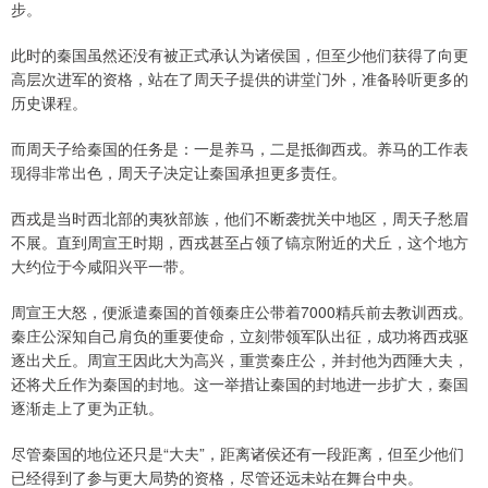
步。
此时的秦国虽然还没有被正式承认为诸侯国，但至少他们获得了向更
高层次进军的资格，站在了周天子提供的讲堂门外，准备聆听更多的
历史课程。
而周天子给秦国的任务是：一是养马，二是抵御西戎。养马的工作表
现得非常出色，周天子决定让秦国承担更多责任。
西戎是当时西北部的夷狄部族，他们不断袭扰关中地区，周天子愁眉
不展。直到周宣王时期，西戎甚至占领了镐京附近的犬丘，这个地方
大约位于今咸阳兴平一带。
周宣王大怒，便派遣秦国的首领秦庄公带着7000精兵前去教训西戎。
秦庄公深知自己肩负的重要使命，立刻带领军队出征，成功将西戎驱
逐出犬丘。周宣王因此大为高兴，重赏秦庄公，并封他为西陲大夫，
还将犬丘作为秦国的封地。这一举措让秦国的封地进一步扩大，秦国
逐渐走上了更为正轨。
尽管秦国的地位还只是“大夫”，距离诸侯还有一段距离，但至少他们
已经得到了参与更大局势的资格，尽管还远未站在舞台中央。