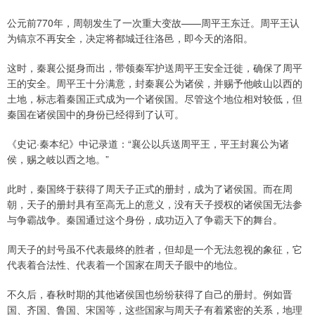
公元前770年，周朝发生了一次重大变故——周平王东迁。周平王认
为镐京不再安全，决定将都城迁往洛邑，即今天的洛阳。
这时，秦襄公挺身而出，带领秦军护送周平王安全迁徙，确保了周平
王的安全。周平王十分满意，封秦襄公为诸侯，并赐予他岐山以西的
土地，标志着秦国正式成为一个诸侯国。尽管这个地位相对较低，但
秦国在诸侯国中的身份已经得到了认可。
《史记·秦本纪》中记录道：“襄公以兵送周平王，平王封襄公为诸
侯，赐之岐以西之地。”
此时，秦国终于获得了周天子正式的册封，成为了诸侯国。而在周
朝，天子的册封具有至高无上的意义，没有天子授权的诸侯国无法参
与争霸战争。秦国通过这个身份，成功迈入了争霸天下的舞台。
周天子的封号虽不代表最终的胜者，但却是一个无法忽视的象征，它
代表着合法性、代表着一个国家在周天子眼中的地位。
不久后，春秋时期的其他诸侯国也纷纷获得了自己的册封。例如晋
国、齐国、鲁国、宋国等，这些国家与周天子有着紧密的关系，地理