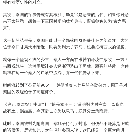
朝有着历史性的对立。
其次，秦国的军事传统有其根源，毕竟它是恶来的后代。如果你对恶
来不太熟悉，想象一下三国时期的猛将典韦，曹操曾称其为“古之恶
来”。
这一切的结果是，秦国只能以一个部落的身份驻扎在西部边陲，大约
位于今日甘肃天水附近，既要为周天子养马，也要抵御西戎的侵袭。
就像一个坚韧不拔的少年，秦人一方面在艰苦的环境中放牧，一方面
与西戎战斗，这种困境让秦人逐渐塑造出了勇猛、顽强的特质，这种
精神在每一位秦人的血液中流淌，并一代代传承下来。
时间流转到了公元前905年，凭借着秦人养马的辛勤努力，周天子对
秦国的表现给予了高度评价。
《史记·秦本纪》中写到：“於是孝王曰：‘昔伯翳为舜主畜，畜多息，
故有土，赐姓嬴。今其后世亦为朕息马，朕其分土为附庸。’”
此时，秦国被封为附庸国，秦非子得到了封地，但仍然不能算是正式
的诸侯国。尽管如此，对年轻的秦国来说，这已经是一个巨大的进