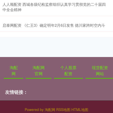
人人顺配资 西城各级纪检监察组织认真学习贯彻党的二十届四
中全会精神
启泰网配资 《仁王3》确定明年2月6日发售 德川家跨时空内斗
淘配
淘配网
个人股票
现货配资
网
官网
配资
网站
友情链接：
Powered by
淘配网
RSS地图
HTML地图