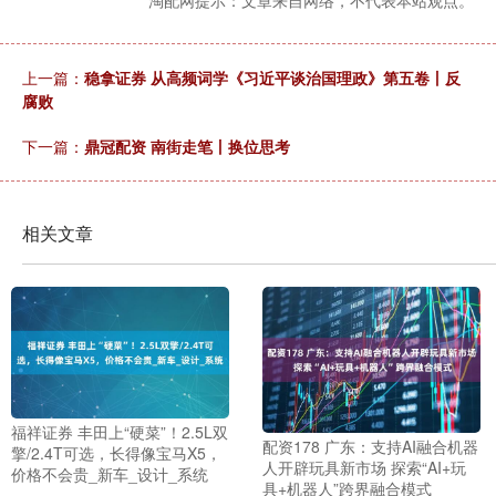
淘配网提示：文章来自网络，不代表本站观点。
上一篇：
稳拿证券 从高频词学《习近平谈治国理政》第五卷丨反
腐败
下一篇：
鼎冠配资 南街走笔丨换位思考
相关文章
福祥证券 丰田上“硬菜”！2.5L双
配资178 广东：支持AI融合机器
擎/2.4T可选，长得像宝马X5，
人开辟玩具新市场 探索“AI+玩
价格不会贵_新车_设计_系统
具+机器人”跨界融合模式