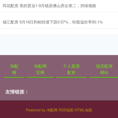
同花配资 美的置业1-9月稳居佛山房企第二，持续领跑
福汇配资 9月16日利柏转债下跌0.57%，转股溢价率50.1%
淘配
淘配网
个人股票
现货配资
网
官网
配资
网站
友情链接：
Powered by
淘配网
RSS地图
HTML地图