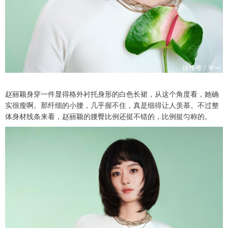
赵丽颖身穿一件显得格外衬托身形的白色长裙，从这个角度看，她确
实很瘦啊。那纤细的小腰，几乎握不住，真是细得让人羡慕。不过整
体身材线条来看，赵丽颖的腰臀比例还挺不错的，比例挺匀称的。