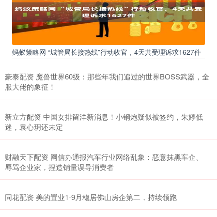
蚂蚁策略网 “城管局长接热线”行动收官，4天共受理诉求1627件
豪泰配资 魔兽世界60级：那些年我们追过的世界BOSS武器，全
服大佬的象征！
新立方配资 中国女排留洋新消息！小钢炮疑似被签约，朱婷低
迷，袁心玥还未定
财融天下配资 网信办通报汽车行业网络乱象：恶意抹黑车企、
辱骂企业家，捏造销量误导消费者
同花配资 美的置业1-9月稳居佛山房企第二，持续领跑