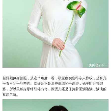
赵丽颖侧身拍照，从这个角度一看，颖宝确实瘦得令人惊叹，全身几
乎看不到一丝赘肉。幸好她不是那些单纯的干瘦型，她平时经常锻
炼，所以虽然身形纤细得出奇，脸蛋儿还是保持着圆润饱满，满满的
胶原蛋白。