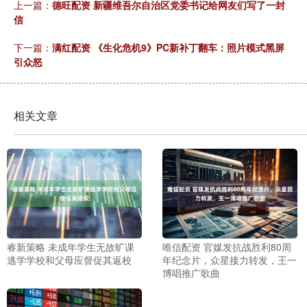
上一篇：
德旺配资 新疆维吾尔自治区党委书记给网友们写了一封
信
下一篇：
满红配资 《生化危机9》PC新补丁翻车：照片模式黑屏
引众怒
相关文章
睿新策略 未成年学生无故旷课
唯信配资 官媒发抗战胜利80周
逃学学校和父母应督促其返校
年纪念片，众星接力转发，王一
博唱推广歌曲