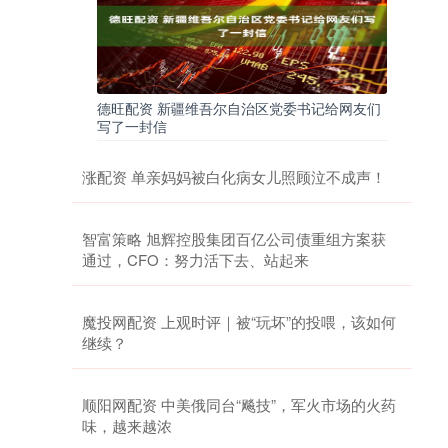
德旺配资 新疆维吾尔自治区党委书记给网友们
写了一封信
涨配资 单亲妈妈被白化病女儿照顾泣不成声！
智富策略 旭辉控股集团百亿公司债重组方案获
通过，CFO：努力活下去、站起来
魔投网配资 上观时评｜被“玩坏”的投喂，该如何
继续？
顺阳网配资 中美俄同台“飚技”，军火市场的火药
味，越来越浓