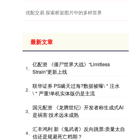
优配交易 探索桥架图片中的多样世界
最新文章
亿配资 《僵尸世界大战》“Limitless
1、
Strain”更新上线
联华证券 PS瞒天过海?数据被曝\＂注水
2、
\＂严重!单机实体版仍是主流
国元配资 《龙腾世纪》开发者称生成式AI
3、
是祸害:技术远未成熟
汇丰鸿利 新《鬼武者》反向跳票:质量太自
4、
信还是规避死亡档期？