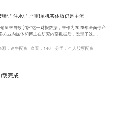
被曝\＂注水\＂严重!单机实体版仍是主流
戏销量来自数字版”这一财报数据，来作为2028年全面停产
多方业内媒体和博主在研究内部数据后，发现了这....
来源：途牛配资
查看：
140
分类：
个人股票配资
加载完成