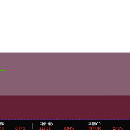
指数
国债指数
期指IC0
.10
0.17%
229.69
0.04%
7877.80
2.13%