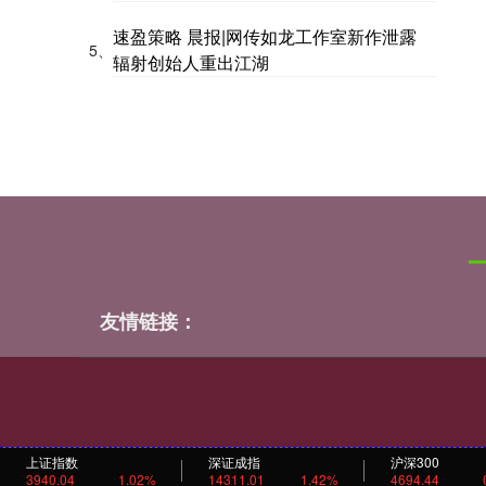
速盈策略 晨报|网传如龙工作室新作泄露
5、
辐射创始人重出江湖
友情链接：
上证指数
深证成指
沪深300
3940.04
1.02%
14311.01
1.42%
4694.44