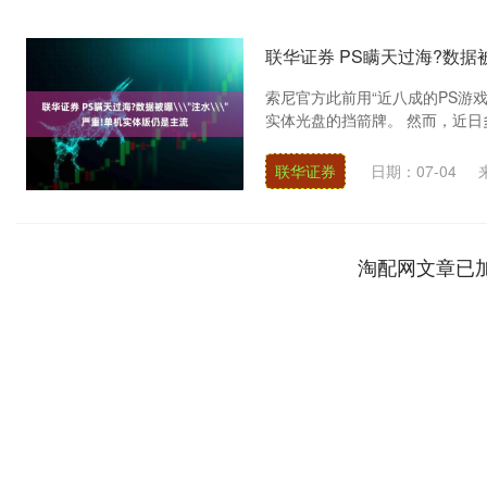
联华证券 PS瞒天过海?数据
索尼官方此前用“近八成的PS游
实体光盘的挡箭牌。 然而，近日
联华证券
日期：07-04
淘配网文章已