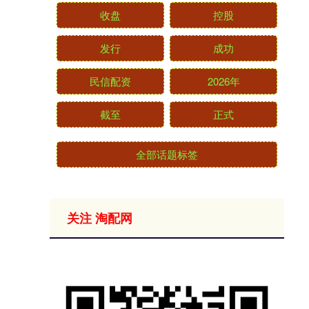
收盘
控股
发行
成功
民信配资
2026年
截至
正式
全部话题标签
关注 淘配网