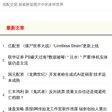
优配交易 探索桥架图片中的多样世界
最新文章
亿配资 《僵尸世界大战》“Limitless Strain”更新上线
1、
联华证券 PS瞒天过海?数据被曝\＂注水\＂严重!单机实体
2、
版仍是主流
国元配资 《龙腾世纪》开发者称生成式AI是祸害:技术远
3、
未成熟
汇丰鸿利 新《鬼武者》反向跳票:质量太自信还是规避死
4、
亡档期？
速盈策略 晨报|网传如龙工作室新作泄露 辐射创始人重出
5、