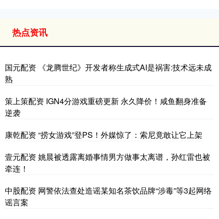
热点资讯
国元配资 《龙腾世纪》开发者称生成式AI是祸害:技术远未成
熟
策上策配资 IGN4分游戏重磅更新 永久降价！咸鱼翻身准备
逆袭
康乾配资 “捞女游戏”登PS！外媒惊了：索尼竟敢让它上架
壹元配资 姚晨被透露离婚事情男方做事太离谱，孙红雷也被
牵连！
中股配资 网警依法查处造谣某知名茶饮品牌“涉毒”等3起网络
谣言案