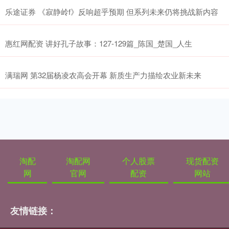
乐途证券 《寂静岭f》反响超乎预期 但系列未来仍将挑战新内容
惠红网配资 讲好孔子故事：127-129篇_陈国_楚国_人生
满瑞网 第32届杨凌农高会开幕 新质生产力描绘农业新未来
淘配
淘配网
个人股票
现货配资
网
官网
配资
网站
友情链接：