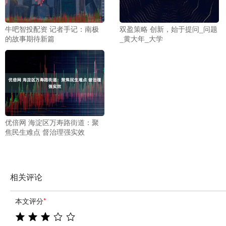
牛吧智投配资 记者手记：南极
双盈策略 创新，始于提问_问题
的故事期待新篇
_黄大年_大学
优倍网 海淀区万寿路街道：聚
焦民生难点 督治理强实效
相关评论
本文评分
*