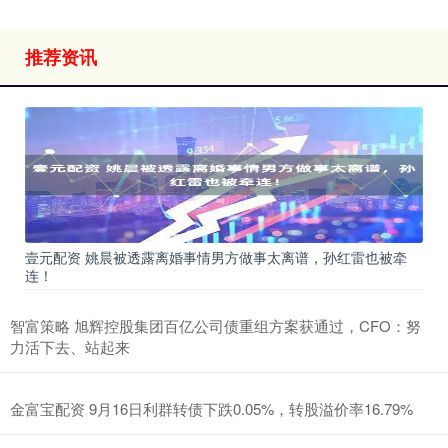
推荐资讯
壹元配资 姚晨被透露离婚事情男方做事太离谱，孙红雷也被牵
连！
智富策略 旭辉控股集团百亿公司债重组方案获通过，CFO：努
力活下去、站起来
金富宝配资 9月16日利群转债下跌0.05%，转股溢价率16.79%