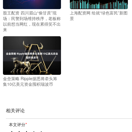
股王配资 四川眉山“偷甘蔗”现
上海配资网 绘就“绿色富民”新图
场：民警到场维持秩序，老板称
景
以前想当网红，现在累得笑不出
来
金垒策略 Ripple据悉将牵头筹
集10亿美元资金囤积瑞波币
相关评论
本文评分
*