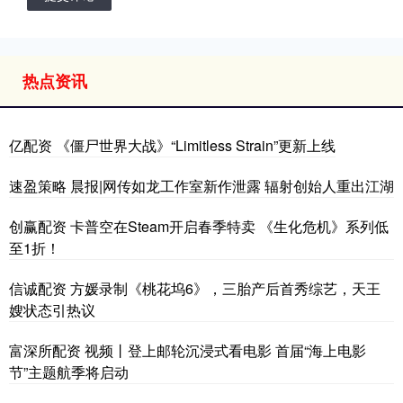
热点资讯
亿配资 《僵尸世界大战》“Limitless Strain”更新上线
速盈策略 晨报|网传如龙工作室新作泄露 辐射创始人重出江湖
创赢配资 卡普空在Steam开启春季特卖 《生化危机》系列低
至1折！
信诚配资 方媛录制《桃花坞6》，三胎产后首秀综艺，天王
嫂状态引热议
富深所配资 视频丨登上邮轮沉浸式看电影 首届“海上电影
节”主题航季将启动