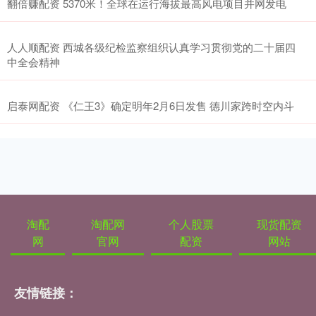
翻倍赚配资 5370米！全球在运行海拔最高风电项目并网发电
人人顺配资 西城各级纪检监察组织认真学习贯彻党的二十届四
中全会精神
启泰网配资 《仁王3》确定明年2月6日发售 德川家跨时空内斗
淘配
淘配网
个人股票
现货配资
网
官网
配资
网站
友情链接：