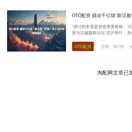
OTO配资 撬动千亿级“新汉
“设计的本质是创造审美体验。”9
意与汉服版权论坛”在沪举行，东华
OTO配资
日期：09-29
淘配网文章已