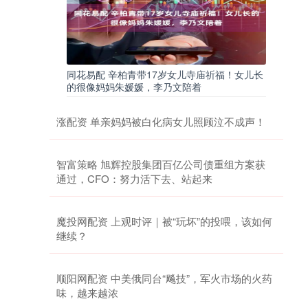
同花易配 辛柏青带17岁女儿寺庙祈福！女儿长
的很像妈妈朱媛媛，李乃文陪着
涨配资 单亲妈妈被白化病女儿照顾泣不成声！
智富策略 旭辉控股集团百亿公司债重组方案获
通过，CFO：努力活下去、站起来
魔投网配资 上观时评｜被“玩坏”的投喂，该如何
继续？
顺阳网配资 中美俄同台“飚技”，军火市场的火药
味，越来越浓