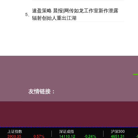
速盈策略 晨报|网传如龙工作室新作泄露
5、
辐射创始人重出江湖
友情链接：
上证指数
深证成指
沪深300
3900.35
0.57%
14110.12
-0.24%
4651.31
-