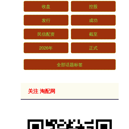
收盘
控股
发行
成功
民信配资
截至
2026年
正式
全部话题标签
关注 淘配网