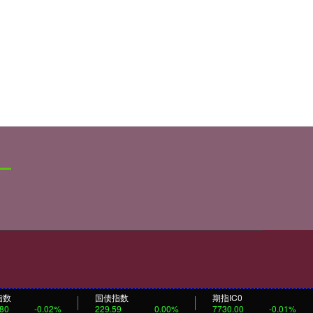
指数
国债指数
期指IC0
.80
-0.02%
229.59
0.00%
7730.00
-0.01%