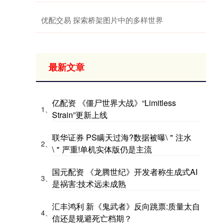
优配交易 探索桥架图片中的多样世界
最新文章
亿配资 《僵尸世界大战》“Limitless
1、
Strain”更新上线
联华证券 PS瞒天过海?数据被曝\＂注水
2、
\＂严重!单机实体版仍是主流
国元配资 《龙腾世纪》开发者称生成式AI
3、
是祸害:技术远未成熟
汇丰鸿利 新《鬼武者》反向跳票:质量太自
4、
信还是规避死亡档期？